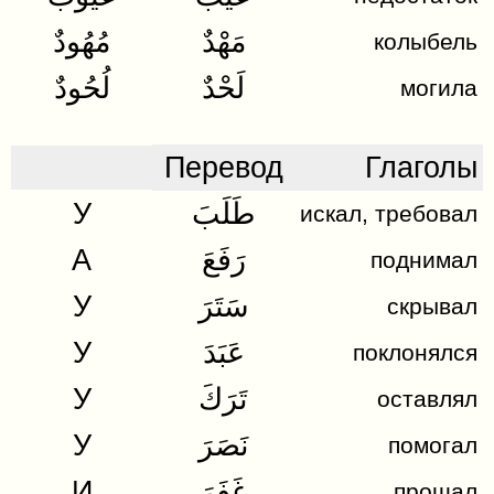
ذُنُوبٌ
مَهْدٌ
مُهُودٌ
колыбель
لَحْدٌ
لُحُودٌ
могила
Ответить
Перевод
Глаголы
У
طَلَبَ
искал, требовал
A
رَفَعَ
поднимал
У
سَتَرَ
скрывал
У
عَبَدَ
поклонялся
У
تَرَكَ
оставлял
У
نَصَرَ
помогал
И
غَفَرَ
прощал