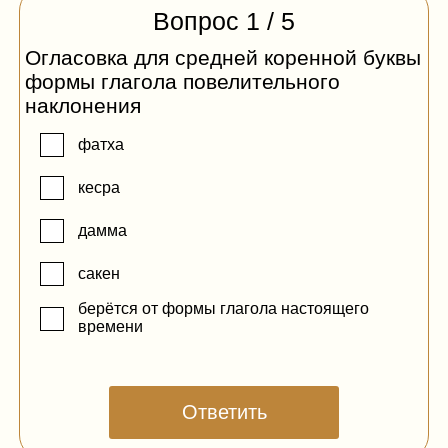
Относительное местоимение (الَّذِي)
Вопрос
1
/
5
Относительные местоимения
Огласовка для средней коренной буквы
формы глагола повелительного
Именное предложение и его главные члены
наклонения
Случаи, когда الْخَبَرُ ставится перед الْمُبْتَدَأُ
фатха
Существительное ذُو
кесра
дамма
сакен
берётся от формы глагола настоящего
времени
Ответить