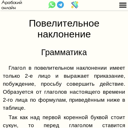
Арабский
онлайн
Введение
Повелительное
Арабский алфавит
Арабский язык
наклонение
Дополнительные символы и
Буква ا (Алиф)
Арабское письмо
обозначения
Буква ب (Бa)
Арабский алфавит
Грамматика
Грамматика (Часть 1)
Хамза
Буква ت (Та)
Огласовки
Грамматика (Часть 2)
Деление на слоги и типы слогов
Та марбута ة
Глагол в повелительном наклонении имеет
Буква ث (Сфа)
Глаголы
Ударения
Лям алиф
только 2-е лицо и выражает приказание,
Буква ج (Джим)
Прошедшее время глагола
Грамматический род
побуждение, просьбу совершить действие.
Буква ح (Хэ)
Образуется от глаголов настоящего времени
Переходные глаголы
Множественное число
2-го лица по формулам, приведённым ниже в
Буква خ (Хъо)
Прямое дополнение
Личные местоимения
таблице.
Буква د (Дэл)
Соединение слов оканчивающихся на
Падежи
Так как над первой коренной буквой стоит
«сукун»
Буква ذ (Зэль)
сукун, то перед глаголом ставится
Указательные местоимения