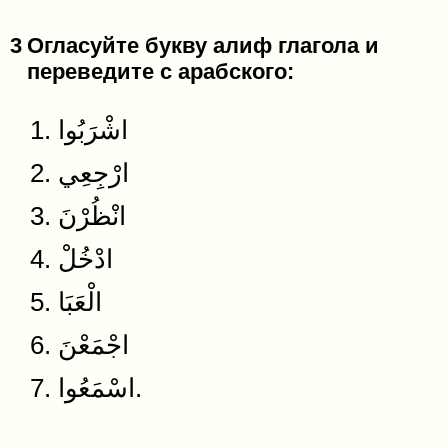
3
Огласуйте букву алиф глагола и
переведите с арабского:
1. اشْرَبُوا
2. ارْجِعِي
3. انْظُرْنَ
4. ادْخُلْ
5. الْعَبَا
6. اجْمَعْنَ
7. اسْمَعُوا.