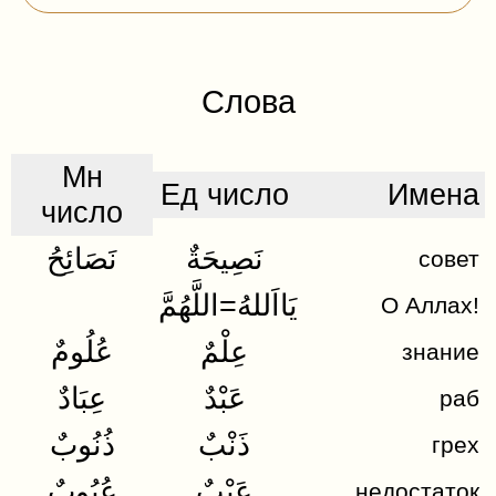
Слова
Мн
Ед число
Имена
число
نَصِيحَةٌ
نَصَائِحُ
совет
يَااَللهُ=اللَّهُمَّ
О Аллах!
عِلْمٌ
عُلُومٌ
знание
نَصِيحَةٌ
عَبْدٌ
عِبَادٌ
раб
نَصَرَ
ذَنْبٌ
ذُنُوبٌ
грех
رَفَعَ
عَيْبٌ
عُيُوبٌ
недостаток