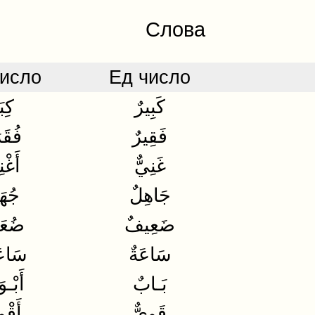
Слова
исло
Ед число
كَبِيرٌ
كِبَ
فَقِيرٌ
فُقَر
غَنِيٌّ
أَغْنِ
جَاهِلٌ
جُهَل
ضَعِيفٌ
ضُعَف
سَاعَةٌ
سَاع
بَـابٌ
أَبْـ
قَوِيٌّ
أَقْوِ