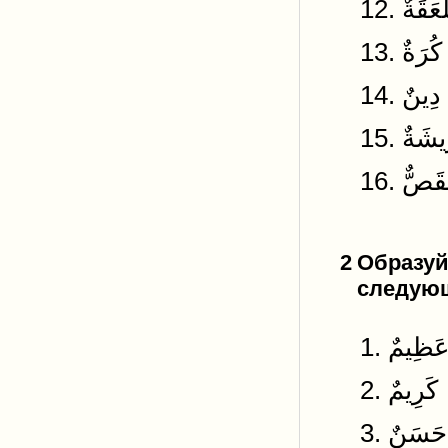
13. 
14. 
16. َصٌّ
2
Образуй
следующ
2. ِيمٌ