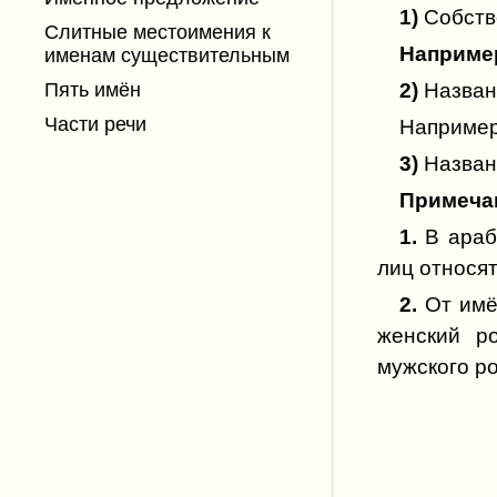
1)
Собств
Слитные местоимения к
именам существительным
2)
Названи
Пять имён
Части речи
Например
3)
Назван
Примеча
1.
В араб
лиц относят
2.
От имё
женский р