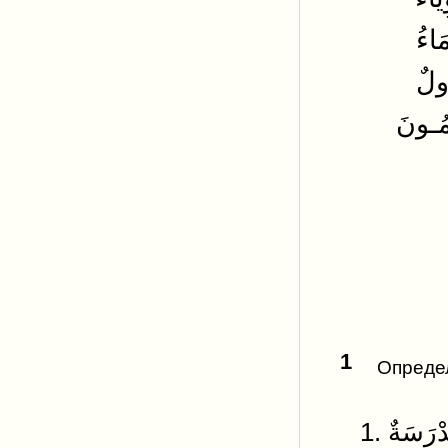
َاءُ
ولٌ
مُـونَ
1
Определ