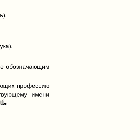
ь).
ука).
 не обозначающим
ающих профессию
ствующему имени
طَالِ
.