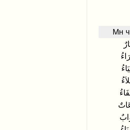
Мн ч
ارٌ
َاءُ
يَاءُ
اَءُ
َاءُ
َاتٌ
وَابٌ
ِيَاءُ