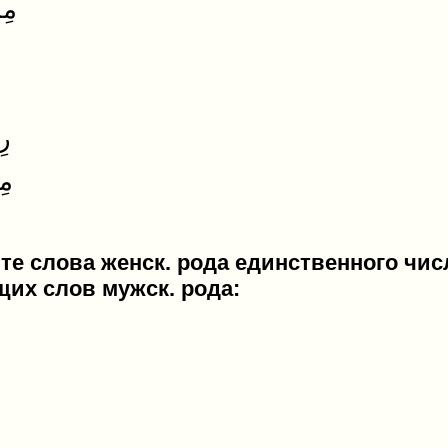
12. مِلْعَقَةٌ
كُرَةٌ
دِينٌ
15. رِيشَةٌ
مِق
те слова женск. рода единственного чис
их слов мужск. рода:
1. عَظِيمٌ
كَر
3. حَسَنٌ