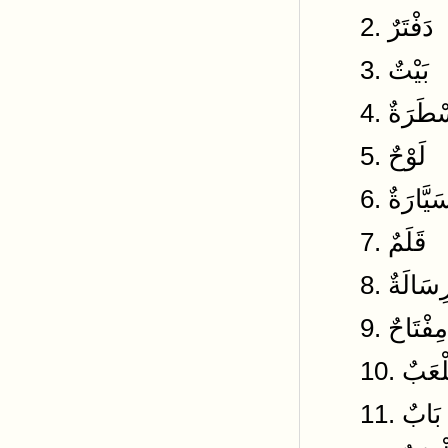
2. تَرٌ
3. َيْتٌ
5. لَوْحٌ
7. قَلَمٌ
11. 