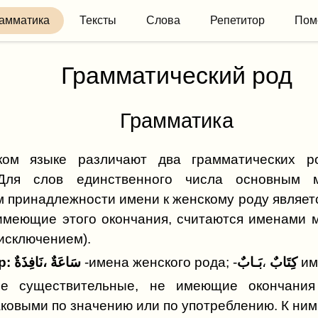
амматика
Тексты
Слова
Репетитор
Пом
Грамматический род
Грамматика
ком языке различают два грамматических ро
Для слов единственного числа основным м
 принадлежности имени к женскому роду является ок
имеющие этого окончания, считаются именами м
исключением).
Например: سَاعَةٌ ،نَافِذَةٌ
-имена женского рода; -
بَـابٌ
،
كِتَابٌ
им
ые существительные, не имеющие окончания
ковыми по значению или по употреблению. К ним