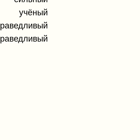
учёный
праведливый
праведливый