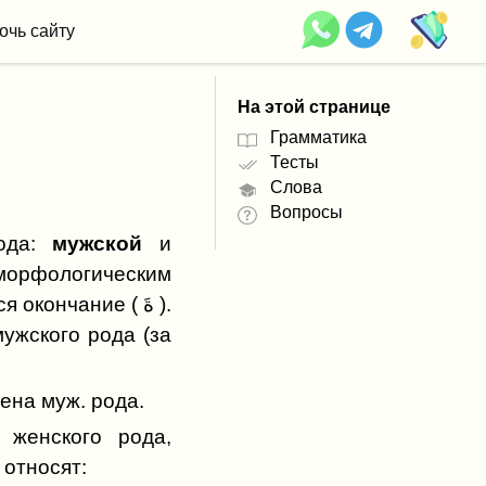
очь сайту
На этой странице
Грамматика
Тесты
Слова
Вопросы
да:
мужской
и
орфологическим
ончание ( ةَ ).
ужского рода (за
ена муж. рода.
 женского рода,
 относят: