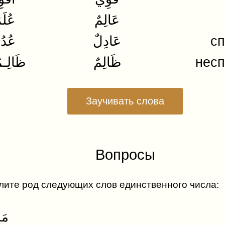
عَالِمٌ
عُلَم
عُدُ
عَادِلٌ
с
ظَالِـ
ظَالِمٌ
нес
Заучивать слова
Вопросы
ите род следующих слов единственного числа:
أَقْوِِيَاءُ
فُقَرَاءُ
1. مَدْرَسَةٌ