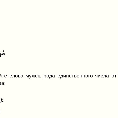
مُعَلِ
صَالِحٌ
صَابِر
8. مُهَنْدِسٌ
йте слова мужск. рода единственного числа о
да:
1. عَـالِـمَةٌ
2. قَدِيمَةٌ