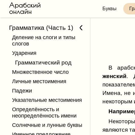
Арабский
Буквы
Гр
онлайн
Грамматика (Часть 1)
Деление на слоги и типы
слогов
Ударения
Грамматический род
В арабс
Множественное число
женский
. 
Личные местоимения
показателем
Падежи
Имена, не 
Указательные местоимения
некоторым 
Определённость и
неопределённость имени
Некотор
Солнечные и лунные буквы
являются та
Именное предложение