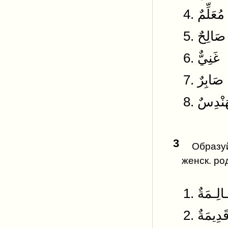
4. ّمٌ
5. 
6. غَنِيٌّ
7. ٌ
3
Образу
женск. ро