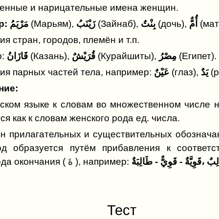
енные и нарицательные имена женщин.
Например: مَرْيَمُ
(Марьям),
زَيْنَبُ
(Зайнаб),
بِنْتٌ
(дочь),
أُمٌّ
(мат
я стран, городов, племён и т.п.
:
قَازَانُ
(Казань),
قُرَيْشٌ
(Курайшиты),
مِصْرُ
(Египет).
ия парных частей тела, например:
عَيْنٌ
(глаз),
يَدٌ
(р
ние:
ском языке к словам во множественном числе
ся как к словам женского рода ед. числа.
н прилагательных и существительных обознач
од образуется путём прибавления к соответ
بٌ ،قَوِيَّةٌ - قَوِيٌّ - طَالِبَةٌ
мужского рода окончания ( ةَ ), например:
Тест