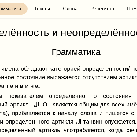
амматика
Тексты
Слова
Репетитор
Пом
елённость и неопределённо
Грамматика
 имена обладают категорией определённости/ н
нное состояние выражается отсутствием артик
ва
т а н в и н а
.
м показателем определенно го состояния 
ный артикль
ال.
Он является общим для всех имё
ла), прибавляется к началу слова и пишется с
и определён ного артикля
ال
танвин опускается,
пределенный артикль употребляется, когда ре