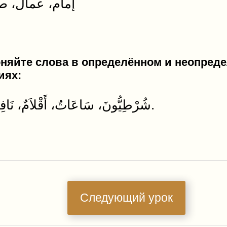
إمام، عمال، صغ
няйте слова в определённом и неопред
иях:
شُرْطِيُّونَ، سَاعَاتٌ، أَقْلاَمٌ، نَافِذَةٌ، فَلاَّّحٌ.
Следующий урок