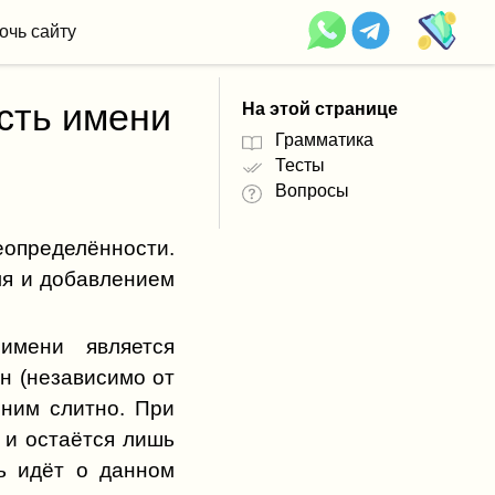
очь сайту
сть имени
На этой странице
Грамматика
Тесты
Вопросы
еопределённости.
ля и добавлением
имени является
н (независимо от
 ним слитно. При
 и остаётся лишь
чь идёт о данном