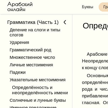
Арабский
Буквы
Гр
онлайн
Грамматика (Часть 1)
Опред
Деление на слоги и типы
слогов
Ударения
Грамматический род
Арабские
Множественное число
Неопределе
Личные местоимения
к концу сло
Падежи
Основны
Указательные местоимения
определён
Определённость и
рода и чис
неопределённость имени
прибавлени
Солнечные и лунные буквы
гласная. О
Именное предложение