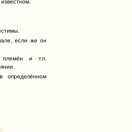
 известном.
естимы.
але, если же он
 племён и т.п.
янии.
в определённом