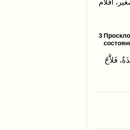
ير، أقلام
3
Проскло
состоян