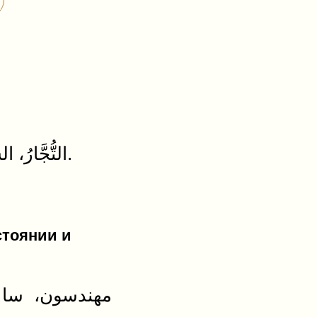
التُّجَّارُ، السَّاعَاتُ، الْـمُسْلِمُونَ، الْبَيْتُ، الأَلْوَاحُ، النَّوَافِذُ الضُّعَفَاءُ.
стоянии и
مهندسون، ساع،