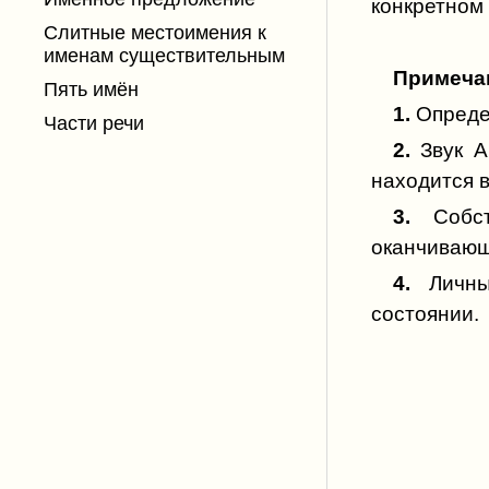
конкретном
Слитные местоимения к
именам существительным
Примеча
Пять имён
1.
Определ
Части речи
2.
Звук А
находится в
3.
Собств
оканчивающ
4.
Личные
состоянии.