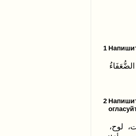
1
Напишит
2
Напишит
огласуйт
ت، لوح