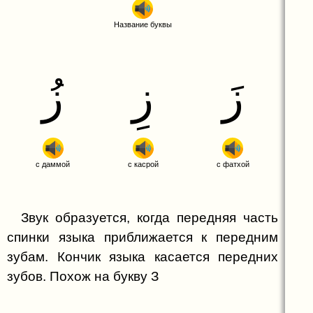
Буква ق (Коф)
Название буквы
Буква ك (Каф)
Буква ل (Лям)
ز
ز
ز
Буква م (Мим)
Буква ن (Нун)
Буква ه (Х)
Буква و (Уау)
с даммой
с касрой
с фатхой
Буква ي (Йай)
Звук образуется, когда передняя часть
Дополнительные символы и
спинки языка приближается к передним
обозначения
зубам. Кончик языка касается передних
Грамматика (Часть 1)
Хамза
зубов. Похож на букву З
Грамматика (Часть 2)
Деление на слоги и типы слогов
Та марбута ة
Грамматика (Часть 3)
Глаголы