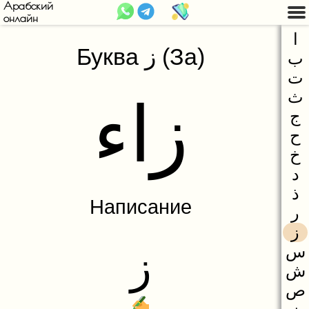
Арабский
онлайн
Введение
ا
Буква ز (За)
ب
Арабский алфавит
Арабский язык
ت
Буква ا (Алиф)
Арабское письмо
ث
زاء
Буква ب (Бa)
Арабский алфавит
ج
ح
Буква ت (Та)
Огласовки
خ
Буква ث (Сфа)
د
ذ
Буква ج (Джим)
Написание
ر
Буква ح (Хэ)
ز
Буква خ (Хъо)
س
ز
ش
Буква د (Дэл)
ص
Буква ذ (Зэль)