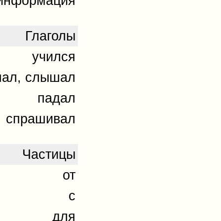
 информация
Глаголы
учился
ал, слышал
падал
спрашивал
Частицы
от
с
для