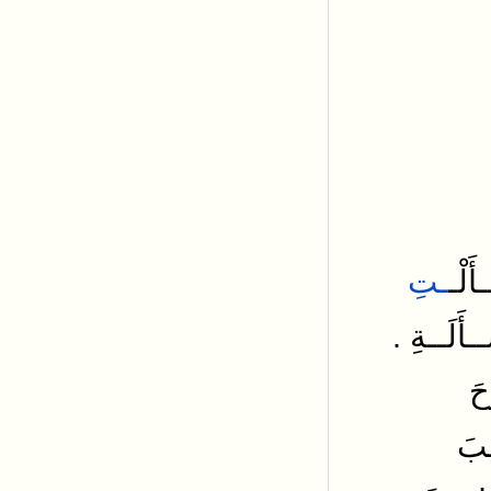
أَلْـ
ـتِ
.
أَلَــةِ
حَ
ـبَ