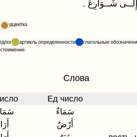
.
ِلَــى
شَــوَارِعَ
دَرَسَ
..بـِ
Подцветка
едлог
артикль определенности
глагольные обозначен
Ответить
естоимение
Слова
исло
Ед число
سَمَاءٌ
سَمَا
أَرْضٌ
أَرَ