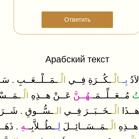
Ответить
Арабский текст
.
اَدُ
بِـ
ـالْـ
ـكُــرَةِ
فِــي
الْـ
ـمَــلْــعَــبِ
سَــ
ُ
مُــعَــلِّــمَـ
ـهُــنَّ
عَــنْ
هــذِهِ
الْـ
ـمَــسْــ
.
ــذَا
الْـ
ـخَــبَــرَ
فِــي
الـ
ـسُّــوقِ
شَــرَ
.
هــذِهِ
الْـ
ـمَــسَــائِــلَ
لِـ
ـطُــلاَّبِـ
ـهِ
ذَهَـ