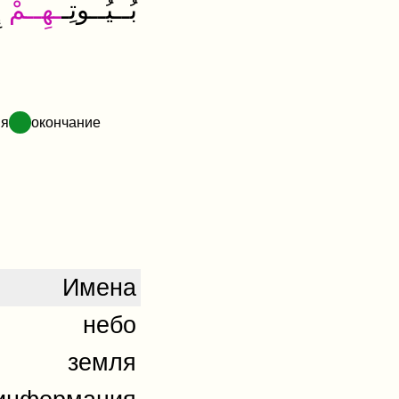
بُــيُــوتِـ
ـهِــمْ
إ
ия
окончание
Имена
небо
земля