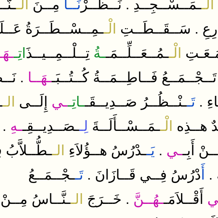
.
الْـ
ـمَــسْــجِــدِ
نَــظَــرْ
نَــا
مِــنَ
الـ
ـنَّـ
.
ِعِ
سَــقَــطَــتِ
الْـ
ـمِــسْــطَــرَةُ
عَــل
َـعَـتِ
الْـ
ـمُــعَــلِّــمَـ
ـةُ
تِــلْــمِــيــذَ
اتِـ
ـهَـ
.
تَــجْــمَــعُ
فَــاطِــمَــةُ
كُــتُــبَـ
ـهَــا
نَــ
.
ءِ
تَـ
ـنْــظُــرُ
صَــدِيــقَـ
ـاتِـ
ـي
إِلَــى
الـ
ـ
.
دٌ
هــذِه
الْـ
ـمَــسْــأَلَــةَ
لِـ
ـصَــدِيــقِـ
ـهِ
.
ــنْ
أَبِـ
ـي
يَـ
ـدْرُسُ
هــؤُلاَءِ
الـ
ـطُّــلاَّبُ
ف
.
.
أَ
دْرُسُ
فِــي
قَــازَانَ
تَـ
ـجْــمَــعُ
أَرْضٌ
.
ي
أَقْــلاَمَـ
ـهُــنَّ
خَــرَجَ
الـ
ـنَّــاسُ
مِــنْ
سَقَطَ