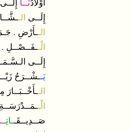
أَوْلاَدُ
نَــا
إِلَــى
إِلَــى
الـ
ـشَّــار
.
الـ
ـأَرْضِ
جَـم
.
الْـ
ـفَــصْــلِ
إِلَــى
الـسَّـمَـا
يَـ
ـشْــرَحُ
زَيْــ
الـ
ـأَخْــبَــارَ
مِ
الْـ
ـمَــدْرَسَــةِ
صَــدِيــقَـ
ـاتِـ
ـ