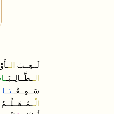
لَــعِــبَ
الـ
ـأَوْل
الـ
ـطَّــالِــبَـ
ـات
سَــمِــعْـ
ـنَــا
ه
الْـ
ـمُــعَــلِّــمُ