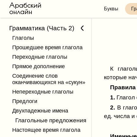
Арабский
Буквы
Гр
онлайн
Грамматика (Часть 2)
Глаголы
Прошедшее время глагола
Переходные глаголы
Прямое дополнение
К глаго
Соединение слов
которые нач
оканчивающихся на «сукун»
Правила
Непереходные глаголы
1.
Глагол
Предлоги
2.
В глаг
Двухпадежные имена
ед. числа и
Глагольные предложения
Настоящее время глагола
Именные