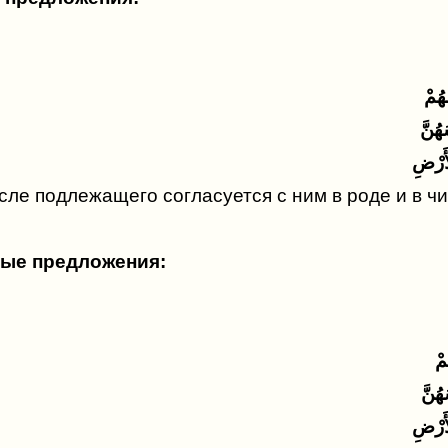
هُمْ
هُنَّ
أَرْضِ
сле подлежащего согласуется с ним в роде и в ч
ные предложения:
مْ
هُنَّ
أَرْضِ