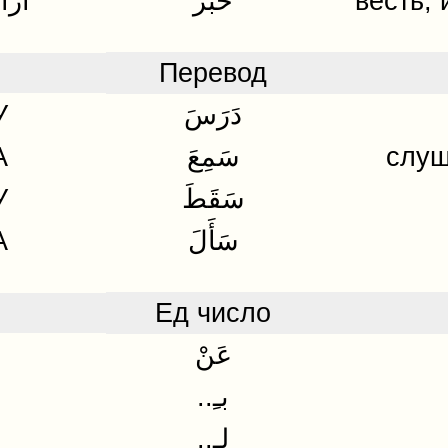
أَرَ
خَبَرٌ
весть,
Перевод
У
دَرَسَ
A
سَمِعَ
слуш
У
سَقَطَ
A
سَأَلَ
Ед число
عَنْ
..بـِ
..لِـ