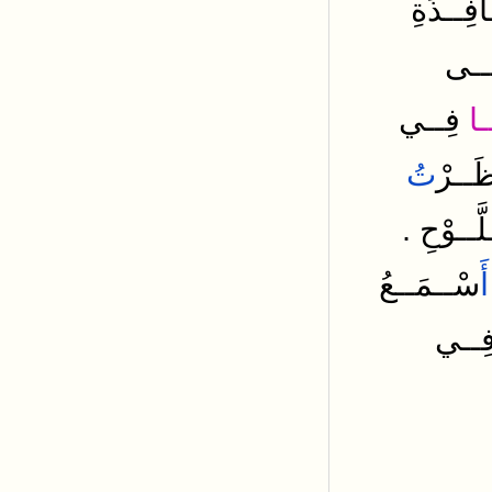
ـافِــذَةِ
َــى
ـا
فِــي
ظَــرْ
تُ
.
لَّــوْحِ
أَ
سْــمَــعُ
ِــي