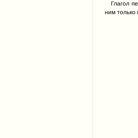
Глагол п
ним только 