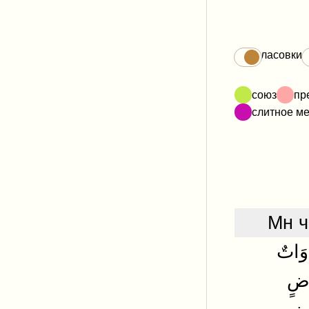
Огласовки
союз
пр
слитное м
Мн ч
وَاتٌ
اضٍ