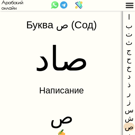
Арабский
онлайн
Введение
ا
Буква ص (Сод)
ب
Арабский алфавит
Арабский язык
ت
Буква ا (Алиф)
Арабское письмо
ث
صاد
Буква ب (Бa)
Арабский алфавит
ج
ح
Буква ت (Та)
Огласовки
خ
Буква ث (Сфа)
د
ذ
Буква ج (Джим)
Написание
ر
Буква ح (Хэ)
ز
Буква خ (Хъо)
س
ص
ش
Буква د (Дэл)
ص
Буква ذ (Зэль)