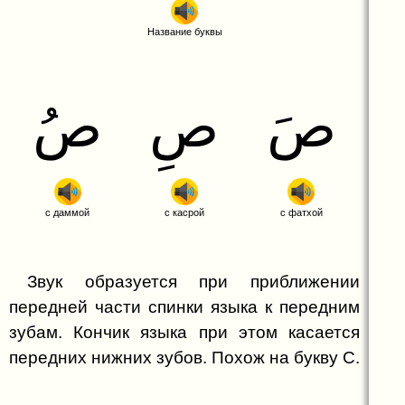
Буква ق (Коф)
Название буквы
Буква ك (Каф)
Буква ل (Лям)
ص
ص
ص
Буква م (Мим)
Буква ن (Нун)
Буква ه (Х)
Буква و (Уау)
с даммой
с касрой
с фатхой
Буква ي (Йай)
Звук образуется при приближении
Дополнительные символы и
передней части спинки языка к передним
обозначения
зубам. Кончик языка при этом касается
Грамматика (Часть 1)
Хамза
передних нижних зубов. Похож на букву С.
Грамматика (Часть 2)
Деление на слоги и типы слогов
Та марбута ة
Грамматика (Часть 3)
Глаголы