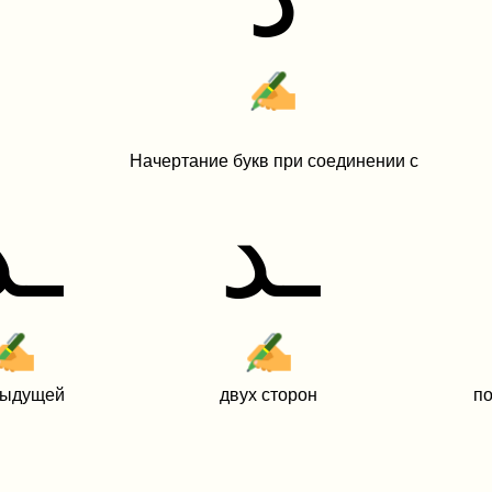
Начертание букв при соединении с
ـد
ـد
дыдущей
двух сторон
п