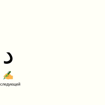
د
оследующей