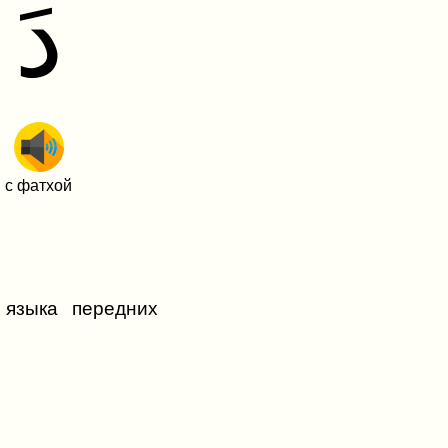
د
с фатхой
 языка передних