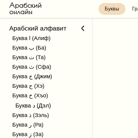
Арабский
Буквы
Гр
онлайн
Арабский алфавит
Буква ا (Алиф)
Буква ب (Бa)
Буква ت (Та)
Буква ث (Сфа)
Буква ج (Джим)
Буква ح (Хэ)
Буква خ (Хъо)
Буква د (Дэл)
Буква ذ (Зэль)
Буква ر (Ра)
Буква ز (За)