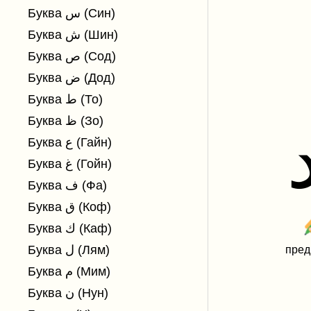
Буква س (Син)
Буква ش (Шин)
Буква ص (Сод)
Буква ض (Дод)
Буква ط (То)
Буква ظ (Зо)
Буква ع (Гайн)
Буква غ (Гойн)
Буква ف (Фа)
Буква ق (Коф)
Буква ك (Каф)
Буква ل (Лям)
пре
Буква م (Мим)
Буква ن (Нун)