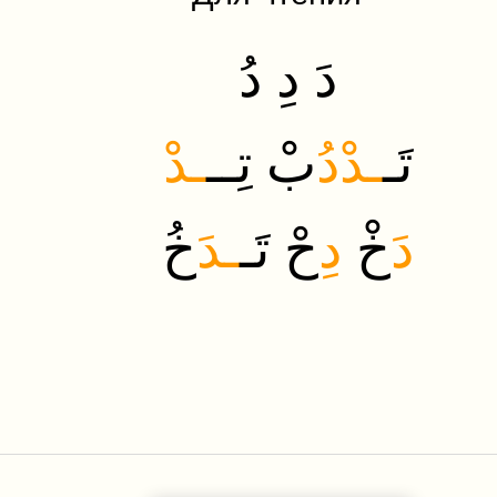
دَ دِ دُ
تَـ
ـدْ
دُ
بْ تِــ
ـدْ
دَ
خْ
دِ
حْ تَـ
ـدَ
خ