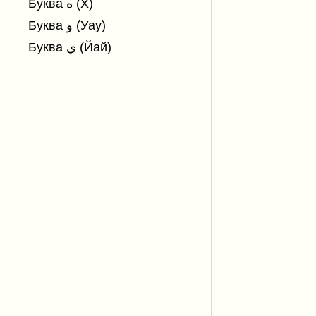
Буква ه (Х)
Буква و (Уау)
Буква ي (Йай)