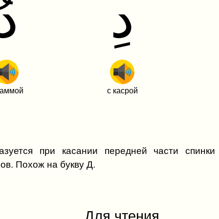
د
د
даммой
с касрой
азуется при касании передней части спинки
ов. Похож на букву Д.
Для чтения