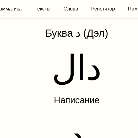
амматика
Тексты
Слова
Репетитор
Пом
Буква د (Дэл)
دال
Написание
د