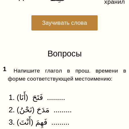
хранил
Заучивать слова
Вопросы
1
Напишите глагол в прош. времени в
форме соответствующей местоимению:
1. (فَتَحَ (أَنَا .........
2. (مَدَحَ (نَحْنُ .........
3. (فَهِمَ (أَنْتَ .........