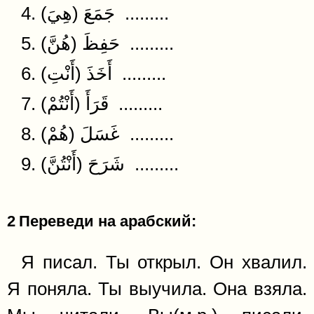
4. (جَمَعَ (هِيَ .........
5. (حَفِظَ (هُنَّ .........
6. (أَخَذَ (أَنْتِ .........
7. (قَرَأَ (أَنْتُمْ .........
8. (غَسَلَ (هُمْ .........
9. (شَرَحَ (أَنْتُنَّ .........
2
Переведи на арабский:
Я писал. Ты открыл. Он хвалил.
Я поняла. Ты выучила. Она взяла.