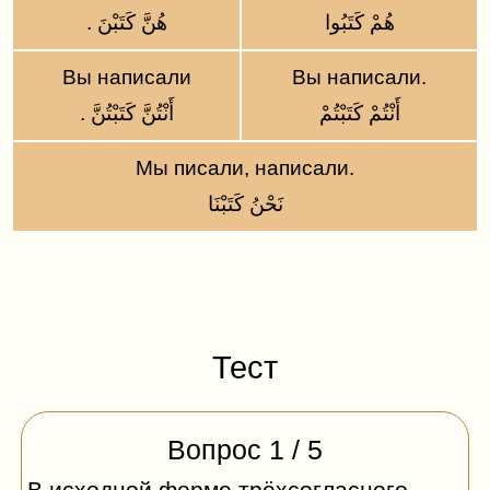
هُمْ كَتَبُوا
. هُنَّ كَتَبْنَ
Вы написали
Вы написали.
أَنْتُمْ كَتَبْتُمْ
. أَنْتُنَّ كَتَبْتُنَّ
Мы писали, написали.
نَحْنُ كَتَبْنَا
Тест
Вопрос
1
/
5
حَفِظَ
В исходной форме трёхсогласного