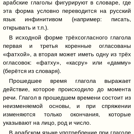
арабские глаголы фигурируют в словаре, где
Непереходные глаголы
Буква ر (Ра)
Определённость и неопределённость имени
эта форма условно переводится на русский
Предлоги
Буква ز (За)
язык инфинитивом (например: писать,
Солнечные и лунные буквы
Двухпадежные имена
открывать и т.п.).
Буква س (Син)
Именное предложение
В исходной форме трёхсогласного глагола
Глагольные предложения
Буква ش (Шин)
Слитные местоимения к именам
первая и третья коренные огласованы
Настоящее время глагола
существительным
Буква ص (Сод)
«фатхой», а вторая может иметь одну из трёх
Двойственное число
Пять имён
огласовок: «фатху», «касру» или «дамму»
Буква ض (Дод)
(берётся из словаря).
Соединительные союзы
Части речи
Буква ط (То)
Прошедшее время глагола выражает
Идафа (несогласованное определение)
Буква ظ (Зо)
действие, которое происходило до момента
Упражнения
речи. Глагол в прошедшем времени состоит из
Буква ع (Гайн)
неизменяемой основы, и при спряжении
Согласованное определение
Буква غ (Гойн)
изменяются только окончания, которые
Повелительное наклонение
указывают на лицо, род и число.
Буква ف (Фа)
Частицы обращения
В арабском языке употребление при глаголе