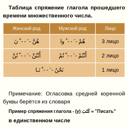
Относительное местоимение (الَّذِي)
Таблица спряжение глагола прошедшего
Относительные местоимения
времени м
ножественного
числа
.
Именное предложение и его главные члены
​Женский род
​Мужской род
Лицо
Случаи, когда الْخَبَرُ ставится перед الْمُبْتَدَأُ
هُنَّ - َ - - ْ نَ
هُمْ - َ - - ُ وا
3 лицо
Существительное ذُو
أَنْتُنَّ - َ - - ْ تُنَّ
أَنْتُمْ - َ - - ْ تُمْ
2 лицо
نَحْنُ - َ - - ْ نَـا
1 лицо
Примечание: Огласовка средней коренной
буквы берётся из словаря
Пример спряжения глагола - (у) كَتَبَ = "Писать"
в единственном числе