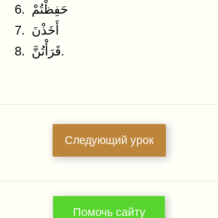
6. حَفِظْتُمْ
7. أَخَذْنَ
8. قَرَأْتُنَّ.
Следующий урок
Помочь сайту