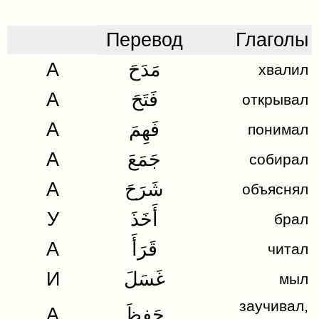
Перевод
Глаголы
A
مَدَحَ
хвалил
A
فَتَحَ
открывал
A
فَهِمَ
понимал
A
جَمَعَ
собирал
A
شَرَحَ
объяснял
У
أَخَذَ
брал
A
قَرَأَ
читал
И
غَسَلَ
мыл
заучивал,
A
حَفِظَ