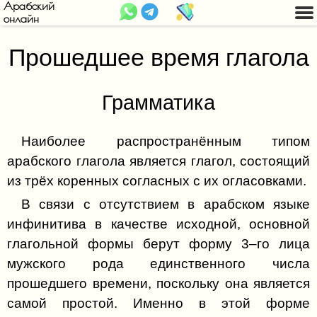
Арабский
онлайн
Введение
Прошедшее время глагола
Арабский алфавит
Арабский язык
Дополнительные символы и
Буква ا (Алиф)
Арабское письмо
Грамматика
обозначения
Буква ب (Бa)
Арабский алфавит
Грамматика (Часть 1)
Хамза
Наиболее распространённым типом
Буква ت (Та)
Огласовки
Грамматика (Часть 2)
Деление на слоги и типы слогов
Та марбута ة
арабского глагола является глагол, состоящий
Буква ث (Сфа)
Глаголы
Ударения
из трёх коренных согласных с их огласовками.
Лям алиф
Буква ج (Джим)
Прошедшее время глагола
В связи с отсутствием в арабском языке
Грамматический род
инфинитива в качестве исходной, основной
Буква ح (Хэ)
Переходные глаголы
Множественное число
глагольной формы берут форму 3–го лица
Буква خ (Хъо)
Прямое дополнение
Личные местоимения
мужского рода единственного числа
Буква د (Дэл)
прошедшего времени, поскольку она является
Соединение слов оканчивающихся на
Падежи
«сукун»
самой простой. Именно в этой форме
Буква ذ (Зэль)
Указательные местоимения