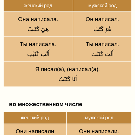
​женский род
​мужской род
Она написала.
Он написал.
هُوَ كَتَبَ
هِيَ كَتَبَتْ
Ты написала.
Ты написал.
أَنْتَ كَتَبْتَ
أَنْتِ كَتَبْتِ
Я писал(а), (написал(а).
أَنَا كَتَبْتُ
во множественном числе
​женский род
мужской род
Они написали
Они написали.