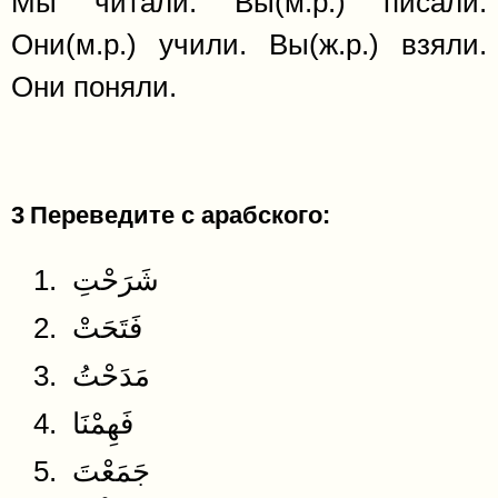
Мы читали. Вы(м.р.) писали.
Они(м.р.) учили. Вы(ж.р.) взяли.
Они поняли.
3
Переведите с арабского:
1. شَرَحْتِ
2. فَتَحَتْ
3. مَدَحْتُ
4. فَهِمْنَا
5. جَمَعْتَ