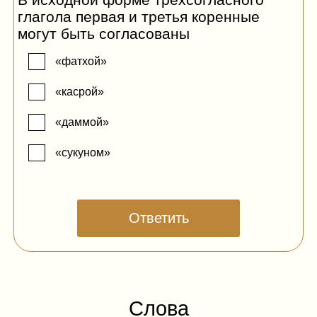
глагола первая и третья коренные
أَخَذَ
могут быть согласованы
قَرَأَ
«фатхой»
فَهِمَ
«касрой»
«даммой»
Ответить
«сукуном»
Ответить
Слова