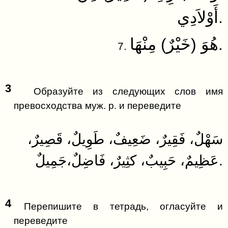
أَوْلاَدِي.
هُوَ (خَيْرٌ) مِنْهَا.
7.
3
Образуйте из следующих слов имя
превосходства муж. р. и переведите
سَهْلٌ، فَقِيرٌ، ضَعِيفٌ، طَوِيلٌ، قَصِيرٌ،
عَظِيمٌ، حَبِيبٌ، كثِيرٌ، فَاضِلٌ،جَمِيلٌ.​
4
Перепишите в тетрадь, огласуйте и
переведите