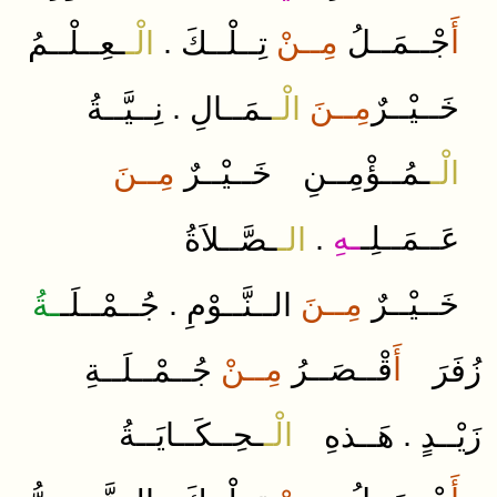
.
مِــنْ
جْــمَــلُ
أَ
تِــلْــكَ
الْـ
ـعِــلْــمُ
.
مِــنَ
خَــيْــرٌ
الْـ
ـمَــالِ
نِــيَّــةُ
الْـ
ـمُــؤْمِــنِ​
​خَــيْــرٌ
مِــنَ
.
ـهِ
​عَــمَــلِـ
الـ
ـصَّــلاَةُ
.
مِــنَ
​خَــيْــرٌ
الــنَّــوْمِ
جُــمْــلَـ
ـةُ
أَ
قْــصَــرُ
مِــنْ
زُفَرَ
جُــمْــلَــةِ
ـحِــكَــايَــةُ​
الْـ
.
زَيْــدٍ
هَــذهِ