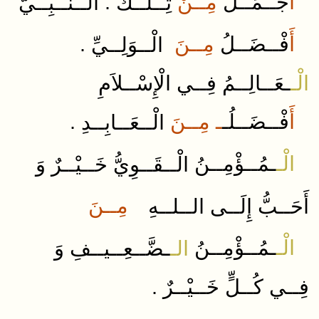
.
مِــنْ
جْــمَــلُ
أَ
تِــلْــكَ
الــنَّــبِــيُّ
.
مِــنَ
فْــضَــلُ
أَ
الْــوَلِــيِّ
الْـ
ـعَــالِــمُ
فِــي
الْإِسْــلاَمِ
.
ـ مِــنَ
فْــضَــلُـ
أَ
الْــعَــابِــدِ
الْـ
ـمُــؤْمِــنُ​
الْــقَــوِيُّ
خَــيْــرٌ
وَ
مِــنَ
أَحَــبُّ
إِلَــى
الــلــهِ
الْـ
ـمُــؤْمِــنُ
الـ
ـضَّــعِــيــفِ
وَ
.
فِــي
كُــلٍّ
خَــيْــرٌ