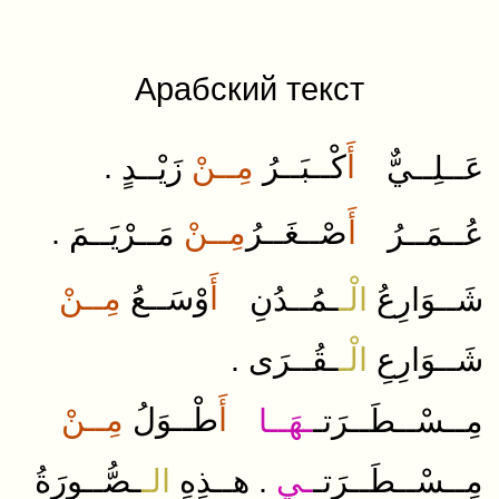
Арабский текст
.
مِــنْ
كْــبَــرُ
أَ
عَــلِــيٌّ
زَيْــدٍ
.
مِــنْ
صْــغَــرُ
أَ
عُــمَــرُ
مَــرْيَــمَ
أَ
وْسَــعُ
مِــنْ
شَــوَارِعُ
الْـ
ـمُــدُنِ
.
شَــوَارِعِ
الْـ
ـقُــرَى
أَ
طْــوَلُ
مِــنْ
مِــسْــطَــرَتـ
ـهَــا
.
مِــسْــطَــرَتـ
ـي
هــذِهِ
الـ
ـصُّــورَةُ