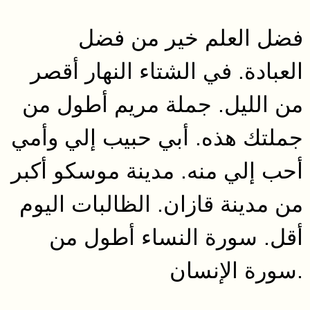
فضل العلم خير من فضل
العبادة. في الشتاء النهار أقصر
من الليل. جملة مريم أطول من
جملتك هذه. أبي حبيب إلي وأمي
أحب إلي منه. مدينة موسكو أكبر
من مدينة قازان. الظالبات اليوم
أقل. سورة النساء أطول من
سورة الإنسان.