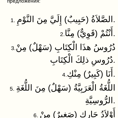
предложения:
الصَّلاَةُ (حَبِيبٌ) إِلَيَّ مِنَ النَّوْمِ.
1.
أَنْتُمْ (قَوِيٌّ) مِنَّا.
2.
دُرُوسُ هذَا الْكِتَابِ (سَهْلٌ) مِنْ
3.
دُرُوسِ ذلِكَ الْكِتَابِ.
أَنَا (كَبِيرٌ) مِنْكِ.
4.
اللُّغَةُ الْعَرَبِيَّةُ (سَهْلٌ) مِنَ اللُّغَةِ
5.
الرُّوسِيَّةِ.
أَوْلاَدُ جَارِكِ (صَغِيرٌ) مِنْ
6.