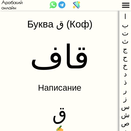
Арабский
онлайн
Введение
ا
Буква ق (Коф)
ب
Арабский алфавит
Арабский язык
ت
Буква ا (Алиф)
Арабское письмо
ث
قاف
Буква ب (Бa)
Арабский алфавит
ج
ح
Буква ت (Та)
Огласовки
خ
Буква ث (Сфа)
د
ذ
Буква ج (Джим)
Написание
ر
Буква ح (Хэ)
ز
Буква خ (Хъо)
س
ق
ش
Буква د (Дэл)
ص
Буква ذ (Зэль)