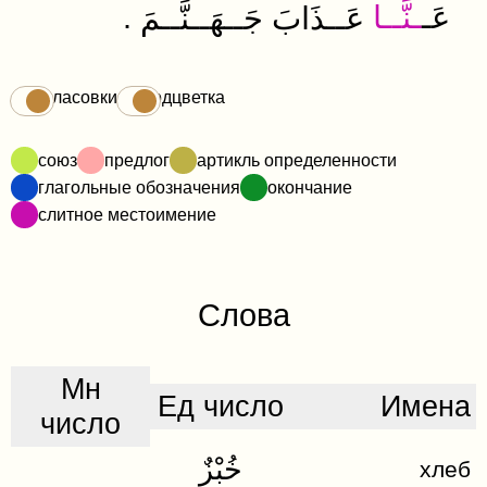
.
ـنَّــا
عَـ
عَــذَابَ
جَــهَــنَّــمَ
Огласовки
Подцветка
союз
предлог
артикль определенности
глагольные обозначения
окончание
слитное местоимение
Слова
Мн
Ед число
Имена
число
خُبْزٌ
хлеб