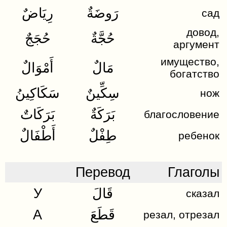
رَوضَةٌ
رِيَاضٌ
сад
довод,
حُجَّةٌ
حُجَجٌ
аргумент
имущество,
مَالٌ
أَمْوَالٌ
богатство
سِكِّينٌ
سَكَاكِينُ
нож
بَرَكَةٌ
بَرَكَاتٌ
благословение
طِفْلٌ
أَطْفَالٌ
ребенок
Перевод
Глаголы
У
قَالَ
сказал
A
قَطَعَ
резал, отрезал