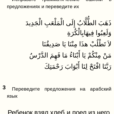
предложениях и переведите их
ذَهَبَ الطُّلَّابُ إِلَى الْمَلْعَبِ الْجَدِيدَ
وَلَعِبُوا فِيهَابِالْكُرَةِ
لاَ تَطْلُبْ هذَا مِنْنَا يَا صَدِيقُنَا
مَنْ مِنْكُمْ يَا أَبْنَاءُ مَا فَهِمَ الدَّرْسُ
رَبَّنَا افْتَحْ لِنَا أَبْوَابَ رَحْمَتِكَ
3
Переведите предложения на арабский
язык
Ребенок взял хлеб и поел из него.