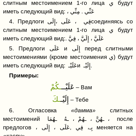
слитным местоимением 1-го лица ي будут
иметь следующий вид: ، عَنِّي . مِنِّي
4. Предлоги فِي ، عَلَى ،إِلَىсоединяясь со
слитным местоимением 1-го лица ي будут
иметь следующий вид:. عَلَيَّ ، إِلَيَّ ، فِيَّ
5. Предлоги عَلَى и إِلَى перед слитными
местоимениями (кроме местоимения ي) будут
иметь следующий вид: عَلَيْـи إِلَيْـ.
Примеры:
عَلَيْــ
ـكُمْ
– Вам
إِلَيْـ
ـكَ
– Тебе
6. Огласовка
«дамма»
слитных
местоимений ـهُنَّ ، ـهُمْ ، ـهُ ـهُمَا ، после
предлогов ، بِـ، فِي ,عَلَى ، إِلَى меняется на
«касру».