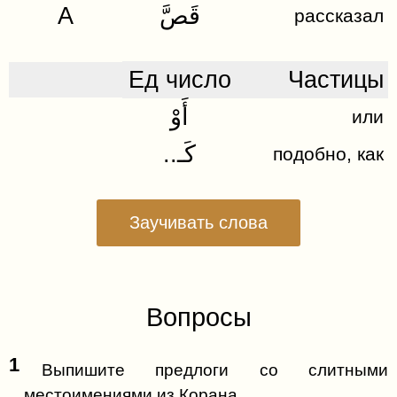
A
قَصَّ
рассказал
Ед число
Частицы
أَوْ
или
..كَـ
подобно, как
Заучивать слова
Вопросы
1
Выпишите предлоги со слитными
местоимениями из Корана