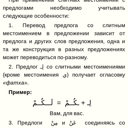
Буква ق (Коф)
Запрещение
Репетитор по арабскому
предлогами необходимо учитывать
Буква ك (Каф)
следующие особенности:
Помочь сайту
Буква ل (Лям)
1. Перевод предлога со слитным
местоимением в предложении зависит от
Буква م (Мим)
предлога и других слов предложения, одна и
Буква ن (Нун)
та же конструкция в разных предложениях
может переводиться по-разному.
Буква ه (Х)
2. Предлог لِـ со слитными местоимениями
Буква و (Уау)
(кроме местоимения ي) получает огласовку
Буква ي (Йай)
«фатха».
Пример:
لِـ + ـكُــمْ = لَـــكُــمْ
Вам, для вас.
3. Предлоги مِنْ и عَنْ соединяясь со