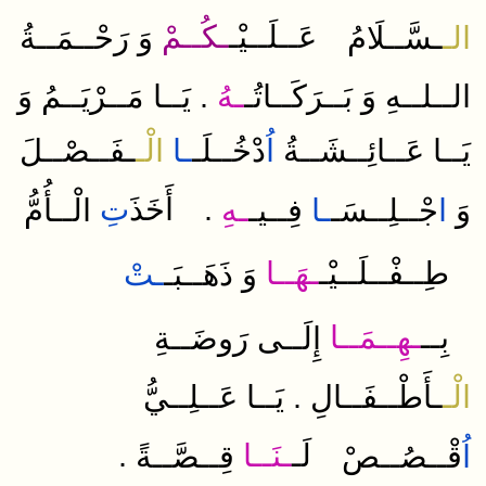
عَــلَــيْـ
ـكُــمْ
الـ
ـسَّــلَامُ
وَ
رَحْــمَــةُ
.
الــلــهِ
وَ
بَــرَكَــاتُـ
ـهُ
يَــا
مَــرْيَــمُ
وَ
أَوْ
يَــا
عَــائِــشَــةُ
اُ
دْخُــلَـ
ـا
الْـ
ـفَــصْــلَ
قَصَّ
تِ
أَخَذَ
.
وَ
ا
جْــلِــسَـ
ـا
فِــيـ
ـهِ
الْــأُمُّ
مَالٌ
طِــفْــلَــيْـ
ـهَــا
وَ
ذَهَــبَـ
ـتْ
..كَـ
بِــ
ـهِــمَــا
إِلَــى
رَوضَــةِ
Ответить
.
الْـ
ـأَطْــفَــالِ
يَــا
عَــلِــيُّ
.
ـنَــا
لَـ
اُ
قْــصُــصْ
قِــصَّــةً