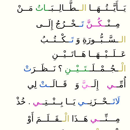
يَــأَيَّــتُــهَــا
الـ
ـطَّــالِــبَـ
ـاتُ
مَــنْ
مِــنْـ
ـكُــنَّ
تَـ
ـخْــرُجُ
إِلَــى
الـ
ـسَّــبُّــورَةِ
وَ
تَـ
ـكْــتُــبُ
عَــلَــيْــهَــا
هَــاتَــيْــنِ
الْـ
ـجُــمْــلَـ
ـتَــيْــنِ
؟
نَــظَــرَ
تْ
إِلَـ
ـيَّ
قَــالَـ
ـتْ
أُمِّـ
ـي
وَ
لِي
.
ـي
ـحْــزَنِـ
لَاتَـ
يَــا
بِــنْــتِـ
ـي
خُذْ
​مِـــنِّــ
ـي
هَــذَا
الْـ
ـقَــلَــمَ
أَوْ