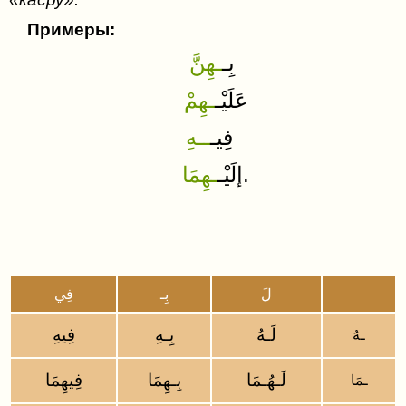
Примеры:
بِـ
ـهِنَّ
عَلَيْـ
ـهِمْ
فِيـ
ــهِ
ـهِمَا
إلَيْـ
.
لَ
بِـ
فِي
لَـهُ
بِـهِ
فِيهِ
ـهُ
لَـهُـمَا
بِـهِمَا
فِيهِمَا
ـمَا