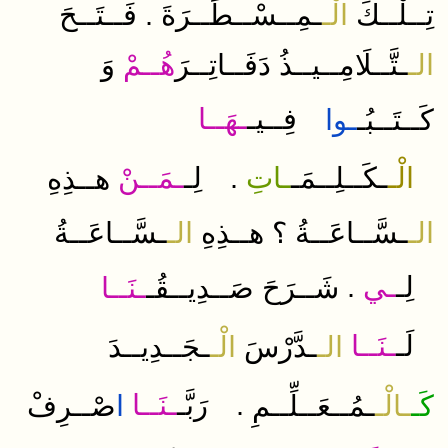
.
تِــلْــكَ
الْـ
ـمِــسْــطَــرَةَ
فَــتَــحَ
الـ
ـتَّــلَامِــيــذُ
دَفَــاتِــرَ
هُــمْ
وَ
​فِــيـ
ـهَــا
كَــتَــبُـ
ـوا
ـمَــنْ
لِـ
.
ـاتِ
ـكَــلِــمَـ
الْـ
هــذِهِ
الـ
ـسَّــاعَــةُ
؟
هــذِهِ
الـ
ـسَّــاعَــةُ
.
ـي
​لِـ
شَــرَحَ
صَــدِيــقُـ
ـنَــا
​لَـ
ـنَــا
الـ
ـدَّرْسَ
الْـ
ـجَــدِيــدَ
ـنَــا
رَبَّـ
.
كَـ
ـالْـ
ـمُــعَــلِّــمِ
ا
صْــرِفْ