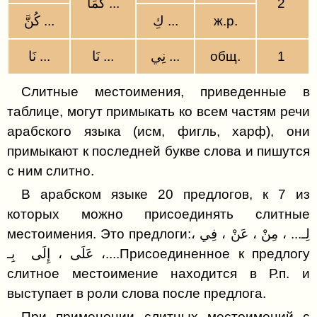
كُمَا ...
2
Непереходные глаголы
Буква ر (Ра)
Обстоятельство места
كُنَّ ...
كِ ...
ж.р.
Определённость и неопределённость имени
Предлоги
Буква ز (За)
Имя превосходства (اِسْمُ التَّفْضِيلِ)
Солнечные и лунные буквы
نَا ...
نَا ...
نِي ...
общ.
1
Двухпадежные имена
Сравнительная степень прилагательного
Буква س (Син)
Именное предложение
Глагольные предложения
Слитные местоимения, приведенные в
Относительная превосходная степень
Буква ش (Шин)
Слитные местоимения к именам
таблице, могут примыкать ко всем частям речи
прилагательного
Настоящее время глагола
существительным
Буква ص (Сод)
арабского языка (исм, фигль, харф), они
Относительное местоимение (الَّذِي)
Двойственное число
Пять имён
примыкают к последней букве слова и пишутся
Буква ض (Дод)
Относительные местоимения
Соединительные союзы
с ним слитно.
Части речи
Буква ط (То)
В арабском языке 20 предлогов, к 7 из
Именное предложение и его главные члены
Идафа (несогласованное определение)
Буква ظ (Зо)
которых можно присоединять слитные
Упражнения
Случаи, когда الْخَبَرُ ставится перед الْمُبْتَدَأُ
местоимения. Это предлоги:، لِـ... ، مِنْ ، عَنْ ، فِي
Буква ع (Гайн)
Согласованное определение
Существительное ذُو
، عَلَى ، إِلَى بِـ....Присоединенное к предлогу
Буква غ (Гойн)
слитное местоимение находится в Р.п. и
Повелительное наклонение
Арабские тексты
выступает в роли слова после предлога.
Буква ف (Фа)
Частицы обращения
Арабские слова
При применении слитных местоимений с