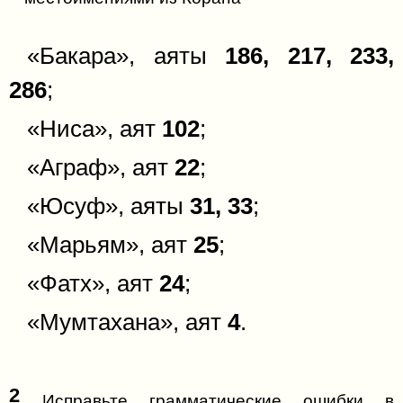
«Бакара», аяты
186, 217, 233,
286
;
«Ниса», аят
102
;
«Аграф», аят
22
;
«Юсуф», аяты
31, 33
;
«Марьям», аят
25
;
«Фатх», аят
24
;
«Мумтахана», аят
4
.
2
Исправьте грамматические ошибки в