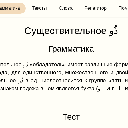
амматика
Тексты
Слова
Репетитор
Пом
Существительное ذُو
Грамматика
еет различные формы для мужского и
ода, для единственного, множественного и двой
Существительное ذُو в ед. числеотносится к группе «пят
Тест