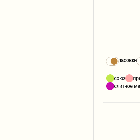
Огласовки
союз
пр
слитное м