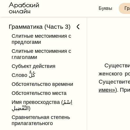
Арабский
Буквы
Гр
онлайн
Грамматика (Часть 3)
Слитные местоимения с
предлогами
Слитные местоимения с
глаголами
Существительное ذُو «обладатель» им
Субъект действия
женского р
Слово كُلٌّ
Обстоятельство времени
имен»
Обстоятельство места
Имя превосходства (اِسْمُ
التَّفْضِيلِ)
Сравнительная степень
прилагательного