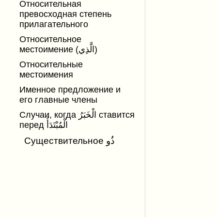
Относительная
превосходная степень
прилагательного
Относительное
местоимение (الَّذِي)
Относительные
местоимения
Именное предложение и
его главные члены
Случаи, когда الْخَبَرُ ставится
перед الْمُبْتَدَأُ
Существительное ذُو