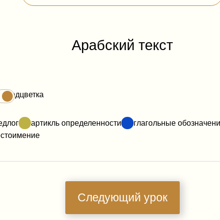
Арабский текст
Подцветка
едлог
артикль определенности
глагольные обозначен
естоимение
Следующий урок