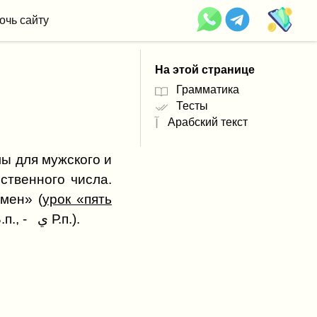
очь сайту
На этой странице
Грамматика
Тесты
Арабский текст
آ
ственного числа.
ь имен» (
урок «пять
). Признаком падежа в нем является буква (و - И.п., ا - В.п., - ي Р.п.).