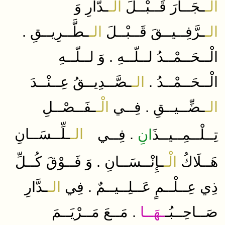
الْـ
ـجَــارَ
قَــبْــلَ
الـ
ـدَّارِ
وَ
.
الـ
ـرَّفِــيــقَ
قَــبْــلَ
الـ
ـطَّــرِيــقِ
.
الْــحَــمْــدُ
لــلّــهِ
وَ
لــلّــهِ
.
الْــحَــمْــدُ
الـ
ـصَّــدِيــقُ
عِــنْــدَ
.
الـ
ـضِّــيــقِ
فِــي
الْـ
ـفَــصْــلِ
ـلِّــسَــانِ​
الـ
.
تِــلْــمِــيــذَ
انِ
فِــي
.
هَــلَاكُ
الْـ
ـإِنْــسَــانِ
وَ
فَــوْقَ
كُــلِّ
.
ذِي
عِــلْــمٍ
عَــلِــيــمٌ
فِي
الـ
ـدَّارِ
.
صَــاحِــبُـ
ـهَــا
مَــعَ
مَــرْيَــمَ