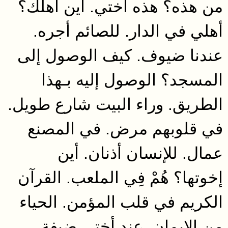
من هذه؟ هذه أختي. أين أهلك؟
أهلي في الدار. للصائم أجره.
عندنا ضيوف. كيف الوصول إلى
المسجد؟ الوصول إليه بـهذا
الطريق. وراء البيت شارع طويل.
في قلوبهم مرض. في المصنع
عمال. للإنسان أذنان. أين
إخوتها؟ هُمْ فِي الملعب. القرآن
الكريم في قلب المؤمن. الحياء
من الإيمان. عند أختي ضيفة.