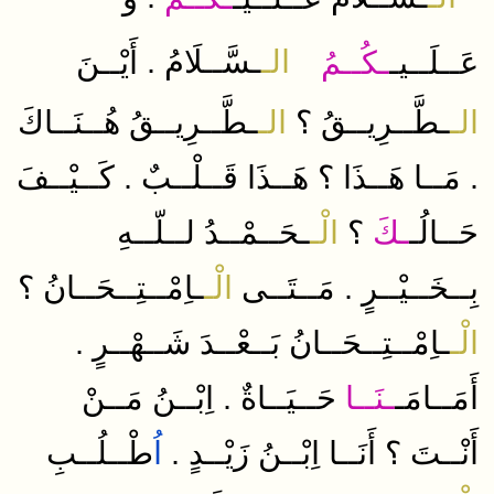
.
ـسَّــلَامُ​
الـ
عَــلَــيـ
ـكُــمُ
أَيْــنَ
الـ
ـطَّــرِيــقُ
؟
الـ
ـطَّــرِيــقُ
هُــنَــاكَ
.
.
مَــا
هَــذَا
؟
هَــذَا
قَــلْــبٌ
كَــيْــفَ
حَــالُـ
ـكَ
؟
الْـ
ـحَــمْــدُ
لــلّــهِ
.
بِــخَــيْــرٍ
مَــتَــى
الْـ
ـاِمْــتِــحَــانُ
؟
.
الْـ
ـاِمْــتِــحَــانُ
بَــعْــدَ
شَــهْــرٍ
.
أَمَــامَـ
ـنَــا
حَــيَــاةٌ
اِبْــنُ
مَــنْ
.
أَنْــتَ
؟
أَنَــا
اِبْــنُ
زَيْــدٍ
اُ
طْــلُــبِ