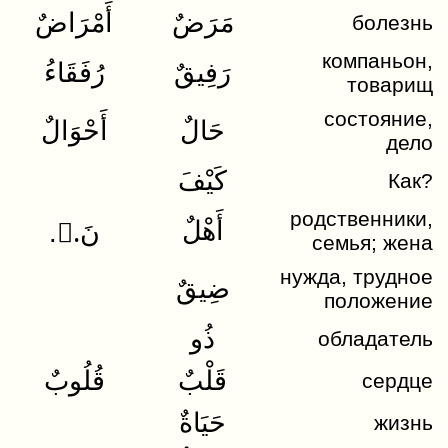
مَرَضٌ
أَمْرَاضٌ
болезнь
компаньон,
رَفِيقٌ
رُفَقَاءُ
товарищ
состояние,
حَالٌ
أَحْوَالٌ
дело
كَيْفَ
Как?
родственники,
أَهْلٌ
..ُنَ
семья; жена
нужда, трудное
ضِيقٌ
положение
ذُو
обладатель
قَلْبٌ
قُلُوبٌ
сердце
حَيَاةٌ
жизнь