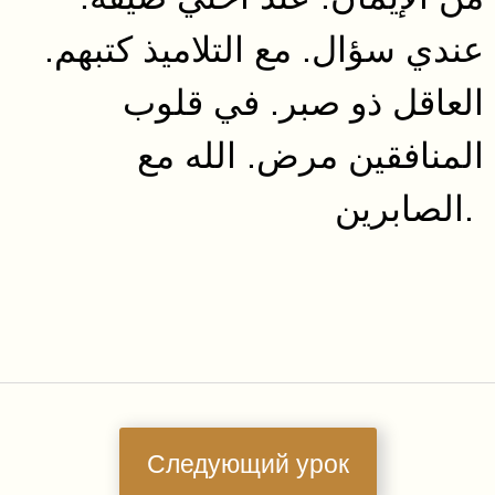
عندي سؤال. مع التلاميذ كتبهم.
العاقل ذو صبر. في قلوب
المنافقين مرض. الله مع
الصابرين.
Следующий урок