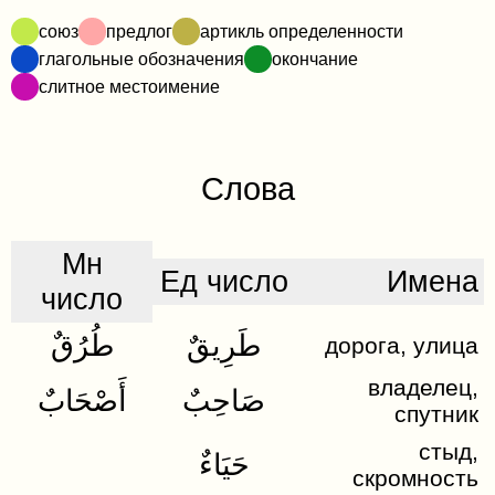
союз
предлог
артикль определенности
глагольные обозначения
окончание
слитное местоимение
Слова
Мн
Ед число
Имена
число
طَرِيقٌ
طُرُقٌ
дорога, улица
владелец,
صَاحِبٌ
أَصْحَابٌ
спутник
стыд,
حَيَاءٌ
скромность