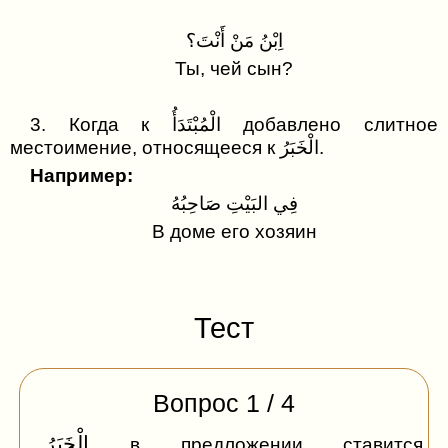
Буква ق (Коф)
Запрещение
Репетитор по арабскому
اِبْنُ مَنْ أَنْتَ؟
Буква ك (Каф)
Помочь сайту
Ты, чей сын?
Буква ل (Лям)
Буква م (Мим)
3. Когда к الْمُبْتَدَأُ добавлено слитное
местоимение, относящееся к الْخَبَرُ.
Буква ن (Нун)
Например:
Буква ه (Х)
فِي البَيْتِ صَاحِبُهُ
В доме его хозяин
Буква و (Уау)
Буква ي (Йай)
Тест
Вопрос
1
/
4
الْخَبَرُ
в предложении ставится