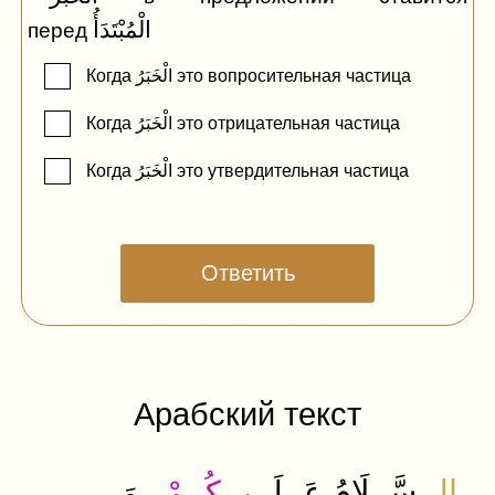
الْمُبْتَدَأُ
перед
Когда الْخَبَرُ это вопросительная частица
Когда الْخَبَرُ это отрицательная частица
Когда الْخَبَرُ это утвердительная частица
Ответить
Арабский текст
.
ـسَّــلَامُ​
الـ
عَــلَــيـ
ـكُــمْ
وَ