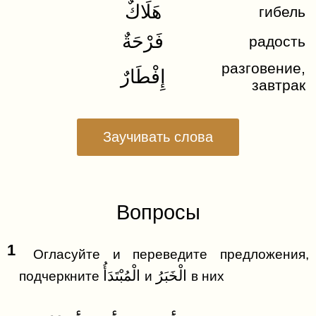
هَلَاكٌ
гибель
فَرْحَةٌ
радость
разговение,
إِفْطَارٌ
завтрак
Заучивать слова
Вопросы
1
Огласуйте и переведите предложения,
الْخَبَرُ
الْمُبْتَدَأُ
подчеркните
и
в них