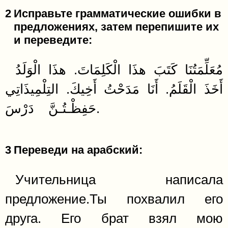
2
Исправьте грамматические ошибки в
предложениях, затем перепишите их
и переведите:
مُعَلِّمَتُنَا كَتَبَ هذَا الْكَلِمَاتَ. هذَا الْوَلَدُ
أَخَذَ الْقَلَمُ. أَنَا مَدَحْتُ أَخِيكَ. التِلْمِيذَاتِي
حَفِظْـتُـنَّ دَرْسَ.
3
Переведи на арабский:
Учительница написала
предложение.Ты похвалил его
друга. Его брат взял мою