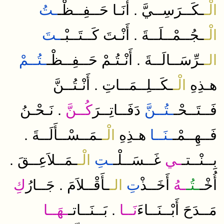
.
الْـ
ـكَــرَسِــيَّ
أَنَـا
حَــفِــظْـ
ـتُ
.
الْـ
ـجُــمْــلَــةَ
أَنْـتَ
كَــتَــبْـ
ـتَ
.
الـ
ـرِّسَــالَــةَ
أَنْـتُـمْ
حَــفِــظْـ
ـتُــمْ
.
هـذِهِ
الْـ
ـكَــلِــمَــاتِ
أَنْـتُــنَّ
.
فَــتَــحْـ
ـتُــنَّ
دَفَــاتِــرَ
كُــنَّ
نَـحْـنُ
.
فَــهِــمْـ
ـنَــا
هـذِهِ
الْـ
ـمَــسْــأَلَــةَ
.
بِــنْــتـ
ـي
غَــسَــلْـ
ـتِ
الْـ
ـمَــلاَعِــقَ
.
أُخْـ
ـتُـ
ـهُ
أَخَــذْ
تِ
الـ
ـأَقْــلاَمَ
جَــارُ
كِ
.
مَــدَحَ
أَبْــنَــاءَ
نَــا
بَــنَــاتـ
ـهَــا