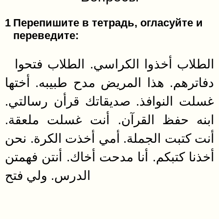
1
Перепишите в тетрадь, огласуйте и
переведите:
الطلاب أخذوا الكراسي. الطلاب فتحوا
دفاترهم. هذا المريض مدح طبيبه. أختها
غسلت النوافذ. صديقاتك قرأن رسالتي.
ابنه حفظ القرآن. أنت غسلت ملعقة.
أنت كتبت الجملة. أمي أخذت الكرة. نحن
أخذنا كتبكم. أنا مدحت أخاك. أنتن فهمتن
الدرس. ولي فتح