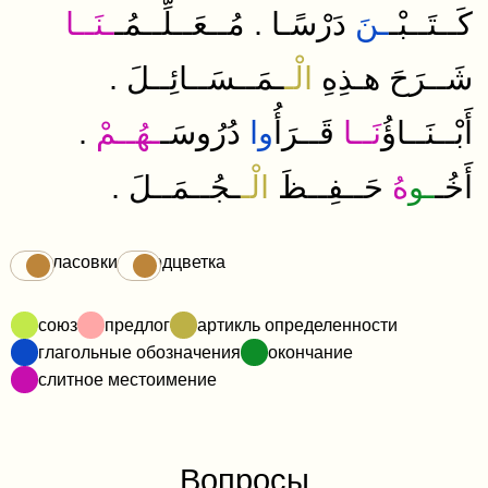
.
كَــتَــبْـ
ـنَ
دَرْسًـا
مُــعَــلِّــمُـ
ـنَــا
.
شَــرَحَ
هـذِهِ
الْـ
ـمَــسَــائِــلَ
.
أَبْــنَــاؤُ
نَــا
قَــرَأُ
وا
دُرُوسَـ
ـهُــمْ
.
أَخُـ
ـو
هُ
حَــفِــظَ
الْـ
ـجُــمَــلَ
Огласовки
Подцветка
союз
предлог
артикль определенности
глагольные обозначения
окончание
слитное местоимение
Вопросы